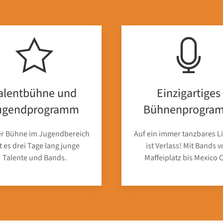
alentbühne und
Einzigartiges
ugendprogramm
Bühnenprogra
er Bühne im Jugendbereich
Auf ein immer tanzbares L
t es drei Tage lang junge
ist Verlass! Mit Bands 
Talente und Bands.
Maffeiplatz bis Mexico C