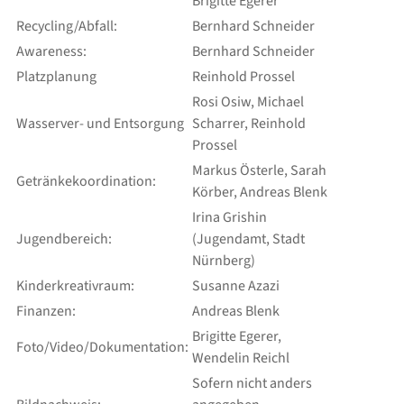
Brigitte Egerer
Recycling/Abfall:
Bernhard Schneider
Awareness:
Bernhard Schneider
Platzplanung
Reinhold Prossel
Rosi Osiw, Michael
Wasserver- und Entsorgung
Scharrer, Reinhold
Prossel
Markus Österle, Sarah
Getränkekoordination:
Körber, Andreas Blenk
Irina Grishin
Jugendbereich:
(Jugendamt, Stadt
Nürnberg)
Kinderkreativraum:
Susanne Azazi
Finanzen:
Andreas Blenk
Brigitte Egerer,
Foto/Video/Dokumentation:
Wendelin Reichl
Sofern nicht anders