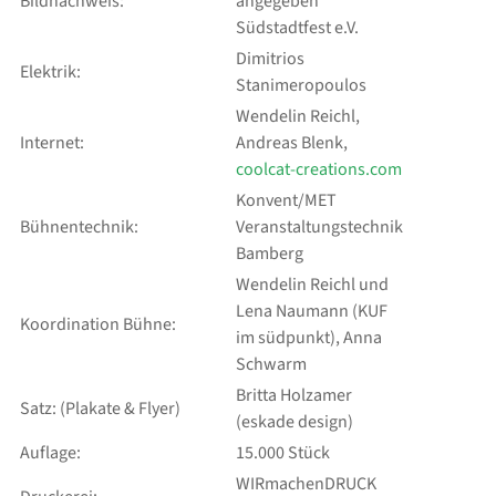
Bildnachweis:
angegeben
Südstadtfest e.V.
Dimitrios
Elektrik:
Stanimeropoulos
Wendelin Reichl,
Internet:
Andreas Blenk,
coolcat-creations.com
Konvent/MET
Bühnentechnik:
Veranstaltungstechnik
Bamberg
Wendelin Reichl und
Lena Naumann (KUF
Koordination Bühne:
im südpunkt), Anna
Schwarm
Britta Holzamer
Satz: (Plakate & Flyer)
(eskade design)
Auflage:
15.000 Stück
WIRmachenDRUCK